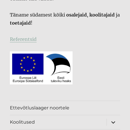
Täname südamest kõiki
osalejaid
,
koolitajaid
ja
toetajaid
!
Referentsid
Ettevõtluslaager noortele
expand
Koolitused
child
menu