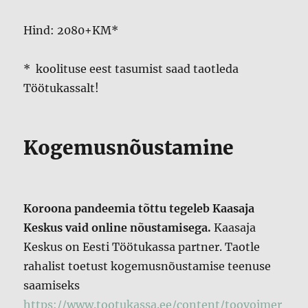
Hind: 2080+KM*
* koolituse eest tasumist saad taotleda
Töötukassalt!
Kogemusnõustamine
Koroona pandeemia tõttu tegeleb Kaasaja
Keskus vaid online nõustamisega.
Kaasaja
Keskus on Eesti Töötukassa partner. Taotle
rahalist toetust kogemusnõustamise teenuse
saamiseks
https://www.tootukassa.ee/content/toovoimer