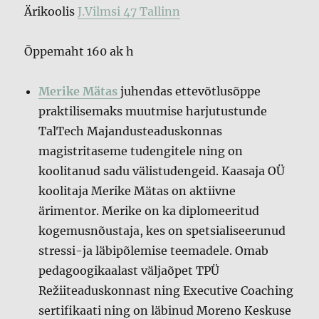
Ärikoolis
J.Vilmsi 47 Tallinn
Õppemaht 160 ak h
Merike Mätas
juhendas ettevõtlusõppe
praktilisemaks muutmise harjutustunde
TalTech Majandusteaduskonnas
magistritaseme tudengitele ning on
koolitanud sadu välistudengeid. Kaasaja OÜ
koolitaja Merike Mätas on aktiivne
ärimentor. Merike on ka diplomeeritud
kogemusnõustaja, kes on spetsialiseerunud
stressi-ja läbipõlemise teemadele. Omab
pedagoogikaalast väljaõpet TPÜ
Režiiteaduskonnast ning Executive Coaching
sertifikaati ning on läbinud Moreno Keskuse