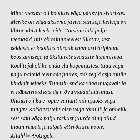
Minu meelest oli koolitus väga põnev ja sisurikas.
Merike on väga aktiivne ja hea suhtleja kellega on
lihtne ühist keelt leida. Võtsime läbi palju
teemasid, mis oli minumeelest üllatav, sest
eeldasin et koolitus piirdub enamasti äriplaani
koostamisega ja üksluisete seaduste lugemisega.
Koolitajal oli ka enda elu kogemustest tuua väga
palju näiteid teemade juures, mis tegid asja mulle
kindlalt selgeks. Tundsin end ka väga mugavalt ja
ei häbenenud küsida n.ö rumalaid küsimusi.
Ühtlasi oli ka e-õppe variant minujaoks väga
mugav. Kokkuvõtteks olen väga tänulik ja õnnelik,
sest sain väga palju tarkust juurde ning nüüd
liigun reipalt ja julgelt ettevõtluse poole.
Aitäh!
Angela