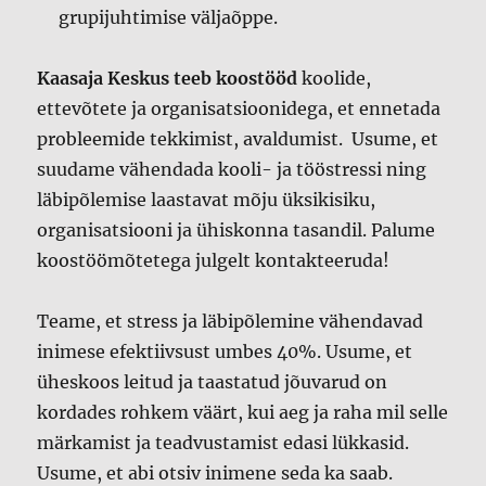
grupijuhtimise väljaõppe.
Kaasaja Keskus teeb koostööd
koolide,
ettevõtete ja organisatsioonidega, et ennetada
probleemide tekkimist, avaldumist. Usume, et
suudame vähendada kooli- ja tööstressi ning
läbipõlemise laastavat mõju üksikisiku,
organisatsiooni ja ühiskonna tasandil. Palume
koostöömõtetega julgelt kontakteeruda!
Teame, et stress ja läbipõlemine vähendavad
inimese efektiivsust umbes 40%. Usume, et
üheskoos leitud ja taastatud jõuvarud on
kordades rohkem väärt, kui aeg ja raha mil selle
märkamist ja teadvustamist edasi lükkasid.
Usume, et abi otsiv inimene seda ka saab.