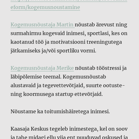
eform/kogemusnoustamine
Kogemusnõustaja Martin
nõustab ärevust ning
surmahirmu kogevaid inimesi, sportlasi, kes on
kaotanud töö ja motivatsiooni treeningutega
jätkamiseks ja/või sportliku vormi.
Kogemusnõustaja Merike
nõustab tööstressi ja
läbipõlemise teemal. Kogemusnõustab
alustavaid ja tegevettevõtjaid, suurte ootuste-
ning koormusega startup ettevõtjaid.
Nõustame ka toitumishäiretega inimesi.
Kaasaja Keskus tegeleb inimestega, kel on soov
ja tahe midagi ellu viia ent puuduvad oskused ja